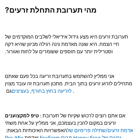
מהי תערובת התחלת זרעים?
תערובת זרעים היא מצע גידול אידיאלי לשלבים המוקדמים של
חיי הצמח. היא שונה מאדמת גינה רגילה מכיוון שהיא דקה
וסטרילית יותר עם תוספים ששומרים על לחות ואוורור.
אני ממליץ להשתמש בתערובת זריעה בכל פעם שאתם
מתחילים לזרוע זרעים בתוך הבית. מתכון תערובת זה עובד מצוין
.
לזריעה בחוץ בחורף, בעציצים
גם
אם אתם רוצים לרכוש שקיות של תערובת
:
טיפ למקצוענים
זרעים במקום להכין בעצמכם, אני ממליץ על אחת משתי
אדמת זרעים/שתילה פרימיום של
האפשרויות האיכותיות הבאות:
.
זרעים של Happy Frog מבית FoxFarm
ואדמת
Pro-Mix