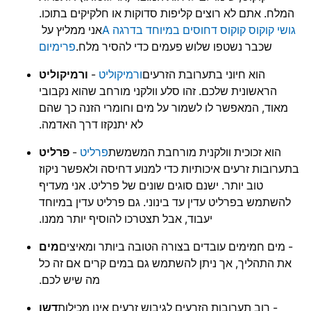
המלח. אתם לא רוצים קליפות סדוקות או חלקיקים בתוכו.
גושי קוקוס קוקוס דחוסים במיוחד בדרגה A
אני ממליץ על
שכבר נשטפו שלוש פעמים כדי להסיר מלח.
פרימיום
הוא חיוני בתערובת הזרעים
ורמיקוליט
-
ורמיקוליט
הראשונית שלכם. זהו סלע וולקני מורחב שהוא נקבובי
מאוד, המאפשר לו לשמור על מים וחומרי הזנה כך שהם
לא יתנקזו דרך האדמה.
הוא זכוכית וולקנית מורחבת המשמשת
פרליט
-
פרליט
בתערובות זרעים איכותיות כדי למנוע דחיסה ולאפשר ניקוז
טוב יותר. ישנם סוגים שונים של פרליט. אני מעדיף
להשתמש בפרליט עדין עד בינוני. גם פרליט עדין במיוחד
יעבוד, אבל תצטרכו להוסיף יותר ממנו.
- מים חמימים עובדים בצורה הטובה ביותר ומאיצים
מים
את התהליך, אך ניתן להשתמש גם במים קרים אם זה כל
מה שיש לכם.
- רוב תערובות הזרעים לגיבוש זרעים אינן מכילות
דשן