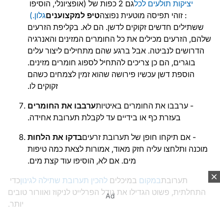
יציקות תולעים לכל
גם 2 כפות של
(אופציונלי, הוסיפו
: זוהי תפיסה מוטעית נפוצה
טיפ למקצוענים
גלון.)
ששתילים חדשים זקוקים לדשן. הם לא. בקליפת הזרעים
שלהם, הזרעים מכילים את כל החומרים המזינים והאנרגיה
הדרושים לנביטה. אבל ברגע שהם מתחילים ליצור עלים
בוגרים, הם כן צריכים להתחיל לספוג חומרים מזינים.
הוספת דשן עכשיו פירושה שהוא זמין לצמחים כשהם
זקוקים לו.
- ערבבו את החומרים באיטיות
ערבבו את החומרים
בעזרת כף או בידיים עד לקבלת תערובת אחידה.
- אם תיקחו חופן של תערובת זרעים
בדקו את הלחות
מוכנה ותלחצו עליה חזק מאוד, אמורות לצאת כמה טיפות
מים. אם לא, הוסיפו עוד קצת מים.
תערובת
במקום
במיכלים
להכין תערובת שתילה לגינון
כדי
התחלתית, פשוט הגדילו את גודל הפרלייט לניקוז ואוורור טובים
Ad
יותר.