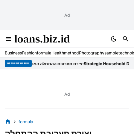
Ad
loans.biz.id
Business
Fashion
formula
Health
method
Photography
sample
technol
Strategic Household Decompression: 10 Micro-Workflows for
יצירת
HEADLINE HARI INI
Ad
formula
יצירת תערובת ההתחלה