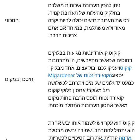
ניתן להכין תערובת איכותית משלכם
בחלקיק מהעלות של תערובת קנויה.
רכישת תערובת זרעים יכולה להיות יקרה
חסכוני
מאוד ולא משתלמת, במיוחד אם אתם
צריכים הרבה.
קוקוס קואורדינטות מגיעות בבלוקים
דחוסים שכאשר מתייבשים, הן מתרחבות
קוקוס
ויעניקו לכם יבול עצום. אחד מבלוקי
יספוג
הקואורדינטות של MIgardener
חיסכון במקום
כמעט 17 גלונים של מים ויתרחב לכשלושה
רגל מעוקב! אחסון בלוקי קוקוס
קואורדינטות תופס הרבה פחות מקום
מאשר אחסון תערובות התחלה מוכנות.
קוקוס הוא עקר ויש לשמור אותו יבש אחרת
הוא יתחיל להתרחב. שמירה יבשה מבטלת
,
אדמה
קרדית
,
את רוב הסיכויים לפטריות