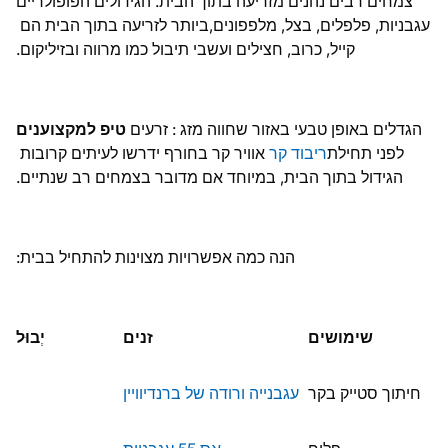
צמחים רבים נהנים מזריעה בתוך הבית. הגידולים הפופולריים
עגבניות, פלפלים, בצל, מלפפונים,
ביותר לזריעה בתוך הבית הם
קייל, כרוב, חצילים ועשבי תיבול כמו מרווה ובזיליקום.
הגדלים באופן טבעי באזור שחווה מזג
: זרעים
טיפ למקצוענים
לפני תחילת
ריבוד קר
אוויר קר בחורף ידרשו לעיתים קרובות
הגידול בתוך הבית, במיוחד אם מדובר בצמחים רב שנתיים.
הנה כמה אפשרויות מצוינות להתחיל בבית:
שימושים
זנים
יְבוּל
חיתוך סטייק בקר
עגבנייה ורודה של ברנדיוויין