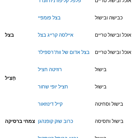
אוכל ובישול טריים
פלפל קליפורניה וונדר
כבישה ובישול
בצל פומפיי
אוכל ובישול טריים
איילסה קרייג בצל
בצל
אוכל ובישול טריים
בצל אדום של וות'רספילד
בישול
רוזיטה חציל
חָצִיל
בישול
חציל יופי שחור
בישול וסחיטה
קייל דינוזאור
בישול ותסיסה
כרוב שוק קופנהגן
צמחי ברסיקה