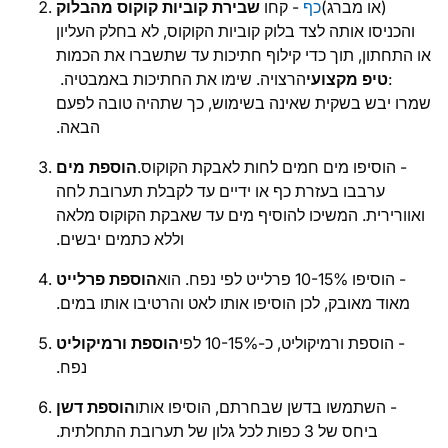
(או מברג)
כף
- קחו
שבירת קוביות קוקוס מהבלוק
והכניסו אותה לצד בלוק קוביות הקוקוס, לא בחלק העליון
או התחתון, תוך כדי קילוף חתיכות עד שתשברו את הכמות
:
טיפ מקצועי
הרצויה. שימו את החתיכות באמבטיה.
שמרו יבש בשקית שאינה בשימוש, כך שתהיה טובה לפעם
הבאה.
- הוסיפו מים חמים לחות לאבקת הקוקוס.
הוספת מים
ערבבו בעזרת כף או ידיים עד לקבלת תערובת לחה
ואוורירית. המשיכו להוסיף מים עד שאבקת הקוקוס מלאה
וללא כתמים יבשים.
- הוסיפו 10-15% פרלייט לפי נפח. הוא
הוספת פרלייט
מאוד מאובק, לכן הוסיפו אותו לאט והרטיבו אותו במים.
- הוספת ורמיקוליט, כ-10-15% לפי
הוספת ורמיקוליט
נפח.
- השתמשו בדשן שבחרתם, הוסיפו אותו
הוספת דשן
ביחס של 3 כפות לכל גלון של תערובת התחלתית.