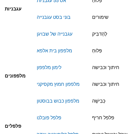
פִּלוּחַ
אס 55 עגבניות
עגבניות
שימורים
בוני בסט עגבנייה
לְהַדבִּיק
עגבנייה של שבויגן
פִּלוּחַ
מלפפון בית אלפא
חיתוך וכבישה
לימון מלפפון
מלפפונים
חיתוך וכבישה
מלפפון חמוץ מקסיקני
כְּבִישָׁה
מלפפון כבוש בבוסטון
פלפל חריף
פלפל פובלנו
פלפלים